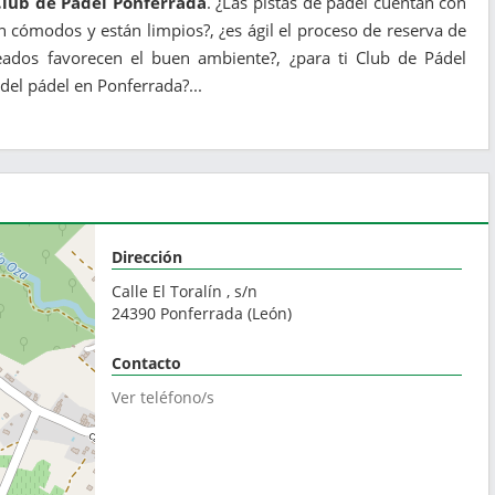
Club de Pádel Ponferrada
. ¿Las pistas de pádel cuentan con
 cómodos y están limpios?, ¿es ágil el proceso de reserva de
eados favorecen el buen ambiente?, ¿para ti Club de Pádel
del pádel en Ponferrada?...
Dirección
Calle El Toralín , s/n
24390
Ponferrada
(
León
)
Contacto
Ver teléfono/s