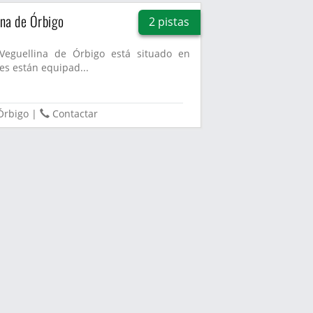
ina de Órbigo
2 pistas
 Veguellina de Órbigo está situado en
nes están equipad...
 Órbigo
|
Contactar