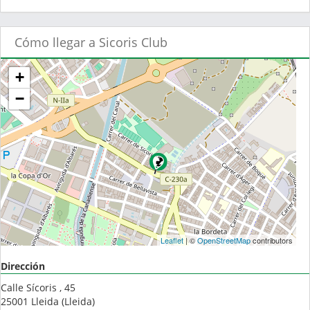
Cómo llegar a Sicoris Club
+
−
Leaflet
| ©
OpenStreetMap
contributors
Dirección
Calle Sícoris , 45
25001
Lleida
(
Lleida
)