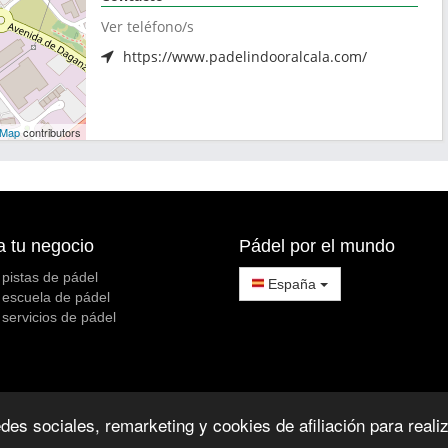
Ver teléfono/s
https://www.padelindooralcala.com/
tMap
contributors
a tu negocio
Pádel por el mundo
 pistas de pádel
España
 escuela de pádel
 servicios de pádel
des sociales, remarketing y cookies de afiliación para reali
tas de pádel en padelen.com] 2026
Política de Privacidad
Política de Cookie