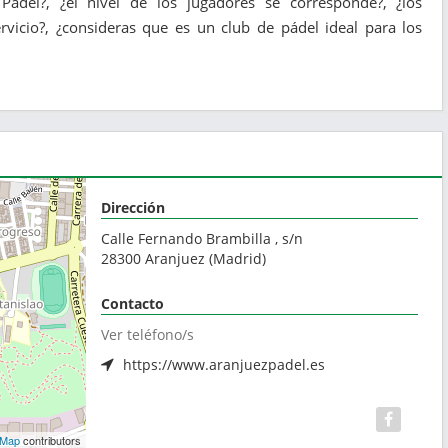
 Pádel?, ¿el nivel de los jugadores se corresponde?, ¿los
vicio?, ¿consideras que es un club de pádel ideal para los
Dirección
Calle Fernando Brambilla , s/n
28300
Aranjuez
(
Madrid
)
Contacto
Ver teléfono/s
https://www.aranjuezpadel.es
tMap
contributors