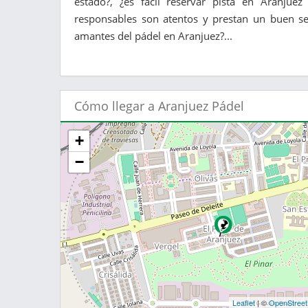
estado?, ¿es fácil reservar pista en Aranjuez
responsables son atentos y prestan un buen ser
amantes del pádel en Aranjuez?...
Cómo llegar a Aranjuez Pádel
+
−
Leaflet
| ©
OpenStree