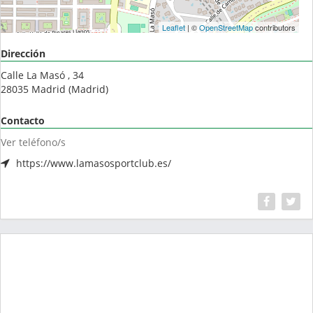
Leaflet
| ©
OpenStreetMap
contributors
Dirección
Calle La Masó , 34
28035
Madrid
(
Madrid
)
Contacto
Ver teléfono/s
https://www.lamasosportclub.es/