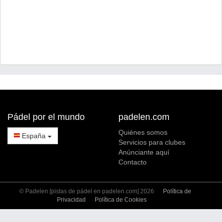
Pádel por el mundo
padelen.com
Quiénes somos
España
Servicios para clubes
Anúnciante aquí
Contacto
© Padelen [pistas de pádel en padelen.com] 2026
Política de
Privacidad
Política de Cookies