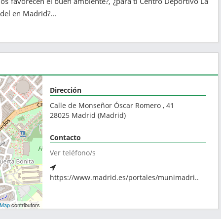
os favorecen el buen ambiente?, ¿para ti Centro Deportivo La
del en Madrid?...
Dirección
Calle de Monseñor Óscar Romero , 41
28025
Madrid
(
Madrid
)
Contacto
Ver teléfono/s
https://www.madrid.es/portales/munimadri..
tMap
contributors