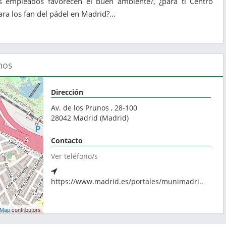
s empleados favorecen el buen ambiente?, ¿para ti Centro
ra los fan del pádel en Madrid?...
nos
Dirección
Av. de los Prunos , 28-100
28042
Madrid
(
Madrid
)
Contacto
Ver teléfono/s
https://www.madrid.es/portales/munimadri..
tMap
contributors