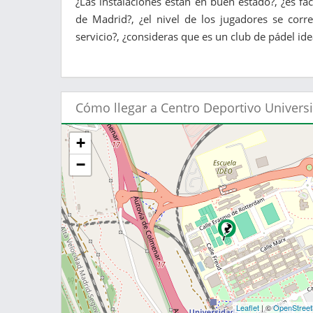
¿Las instalaciones están en buen estado?, ¿es f
de Madrid?, ¿el nivel de los jugadores se cor
servicio?, ¿consideras que es un club de pádel id
Cómo llegar a Centro Deportivo Univer
+
−
Leaflet
| ©
OpenStree