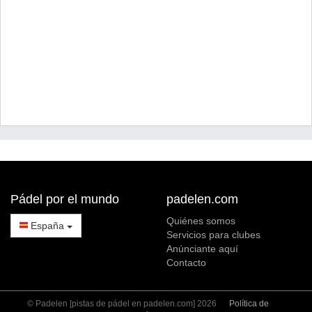
Pádel por el mundo
padelen.com
Quiénes somos
España
Servicios para clubes
Anúnciante aquí
Contacto
© Padelen [pistas de pádel en padelen.com] 2026
Política de