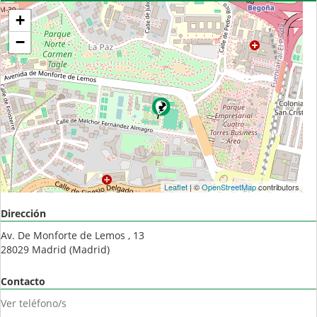
+
−
Leaflet
| ©
OpenStreetMap
contributors
Dirección
Av. De Monforte de Lemos , 13
28029
Madrid
(
Madrid
)
Contacto
Ver teléfono/s