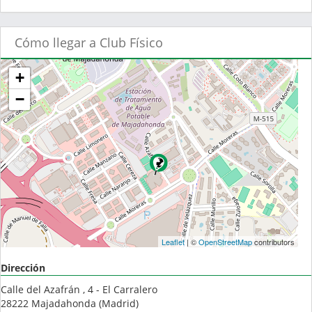
Cómo llegar a Club Físico
+
−
Leaflet
| ©
OpenStreetMap
contributors
Dirección
Calle del Azafrán , 4 - El Carralero
28222
Majadahonda
(
Madrid
)