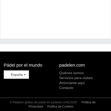
Pádel por el mundo
padelen.com
Quiénes somos
España
Servicios para clubes
Anúnciante aquí
Contacto
© Padelen [pistas de pádel en padelen.com] 2026
Política de
Privacidad
Política de Cookies