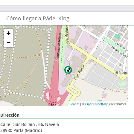
Cómo llegar a Pádel King
+
−
Leaflet
| ©
OpenStreetMap
contributors
Dirección
Calle Iciar Bollain , 66, Nave 6
28980
Parla
(
Madrid
)