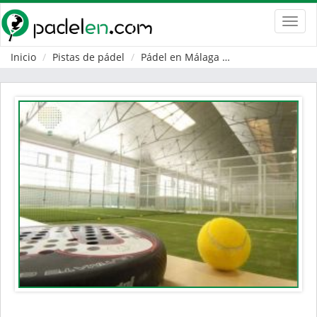
Toggl
navig
Inicio
Pistas de pádel
Pádel en Málaga
Alhaurín de la To