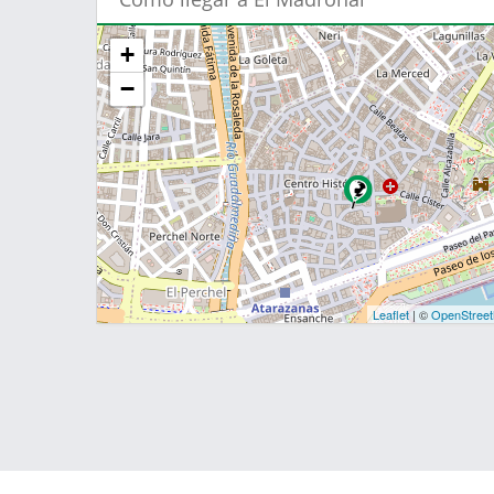
+
−
Leaflet
| ©
OpenStree