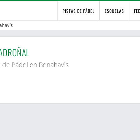
PISTAS DE PÁDEL
ESCUELAS
FE
ahavís
MADROÑAL
s de Pádel en Benahavís