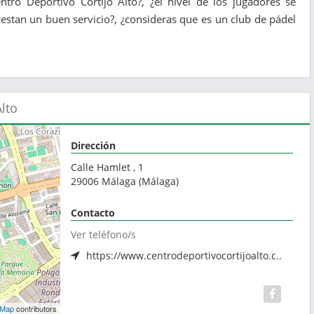
ntro Deportivo Cortijo Alto?, ¿el nivel de los jugadores se
estan un buen servicio?, ¿consideras que es un club de pádel
lto
Dirección
Calle Hamlet , 1
29006
Málaga
(
Málaga
)
Contacto
Ver teléfono/s
https://www.centrodeportivocortijoalto.c..
tMap
contributors