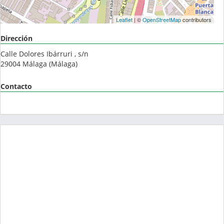
Leaflet
| ©
OpenStreetMap
contributors
Dirección
Calle Dolores Ibárruri , s/n
29004
Málaga
(
Málaga
)
Contacto