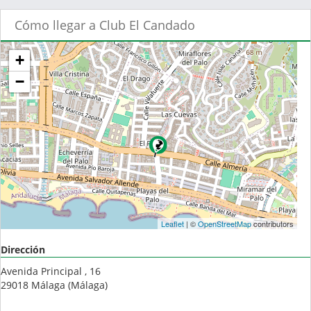
Cómo llegar a Club El Candado
+
−
Leaflet
| ©
OpenStreetMap
contributors
Dirección
Avenida Principal , 16
29018
Málaga
(
Málaga
)