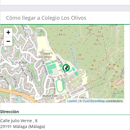
Cómo llegar a Colegio Los Olivos
+
−
Leaflet
| ©
OpenStreetMap
contributors
Dirección
Calle Julio Verne , 8
29191
Málaga
(
Málaga
)