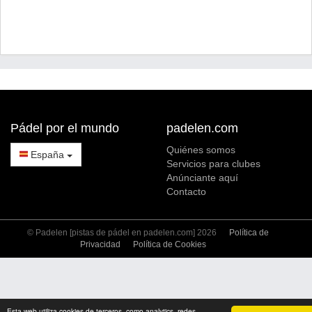
Pádel por el mundo
padelen.com
Quiénes somos
España
Servicios para clubes
Anúnciante aquí
Contacto
© Padelen [pistas de pádel en padelen.com] 2026
Política de
Privacidad
Política de Cookies
Esta web utiliza cookies de terceros, como analytics, redes