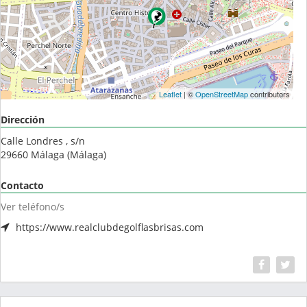
Leaflet
| ©
OpenStreetMap
contributors
Dirección
Calle Londres , s/n
29660
Málaga
(
Málaga
)
Contacto
Ver teléfono/s
https://www.realclubdegolflasbrisas.com