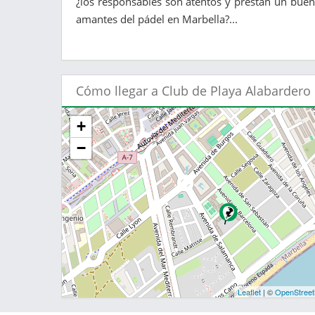
¿los responsables son atentos y prestan un buen 
amantes del pádel en Marbella?...
Cómo llegar a Club de Playa Alabardero
+
−
Leaflet
| ©
OpenStree