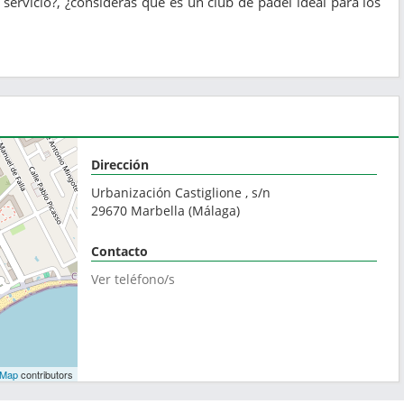
servicio?, ¿consideras que es un club de pádel ideal para los
Dirección
Urbanización Castiglione , s/n
29670
Marbella
(
Málaga
)
Contacto
Ver teléfono/s
tMap
contributors