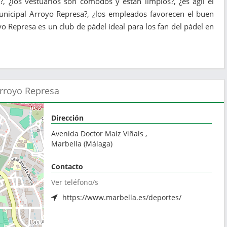
 ¿los vestuarios son cómodos y están limpios?, ¿es ágil el
unicipal Arroyo Represa?, ¿los empleados favorecen el buen
o Represa es un club de pádel ideal para los fan del pádel en
Arroyo Represa
Dirección
Avenida Doctor Maiz Viñals ,
Marbella
(
Málaga
)
Contacto
Ver teléfono/s
https://www.marbella.es/deportes/