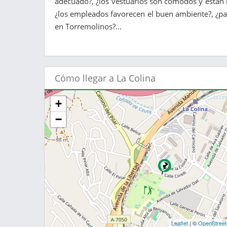
adecuado?, ¿los vestuarios son cómodos y están li
¿los empleados favorecen el buen ambiente?, ¿para
en Torremolinos?...
Cómo llegar a La Colina
+
−
Leaflet
| ©
OpenStree