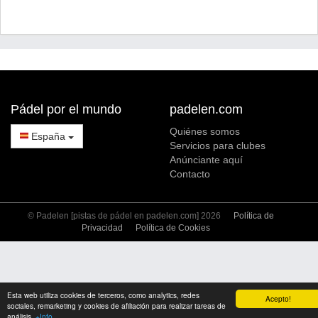
Pádel por el mundo
padelen.com
Quiénes somos
España
Servicios para clubes
Anúnciante aquí
Contacto
© Padelen [pistas de pádel en padelen.com] 2026
Política de
Privacidad
Política de Cookies
Esta web utiliza cookies de terceros, como analytics, redes
Acepto!
sociales, remarketing y cookies de afiliación para realizar tareas de
análisis.
+Info