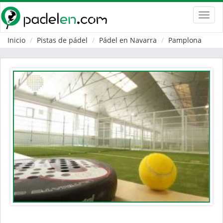
Toggl
navig
Inicio
Pistas de pádel
Pádel en Navarra
Pamplona