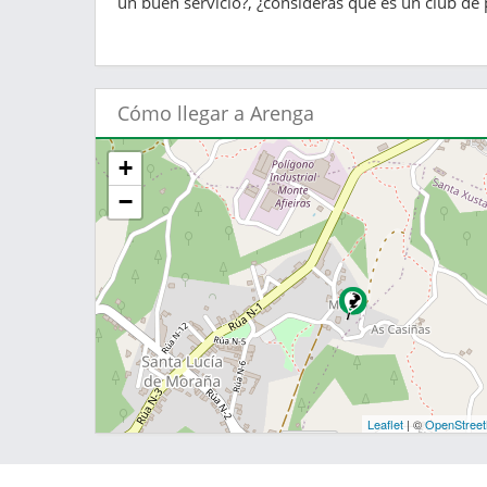
un buen servicio?, ¿consideras que es un club de 
Cómo llegar a Arenga
+
−
Leaflet
| ©
OpenStree