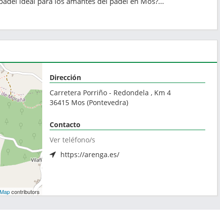
pádel ideal para los amantes del pádel en Mos?...
Dirección
Carretera Porriño - Redondela , Km 4
36415
Mos
(
Pontevedra
)
Contacto
Ver teléfono/s
https://arenga.es/
tMap
contributors