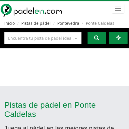
Toggl
navig
Inicio
Pistas de pádel
Pontevedra
Ponte Caldelas
Pistas de pádel en Ponte
Caldelas
Juega al pádel en las mejores pistas de