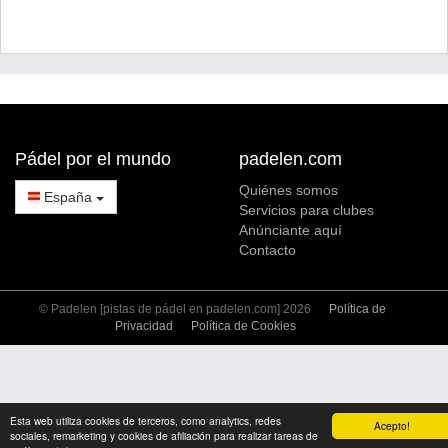
Pádel por el mundo
padelen.com
Quiénes somos
España
Servicios para clubes
Anúnciante aquí
Contacto
© Padelen [pistas de pádel en padelen.com] 2026
Política de
Privacidad
Política de Cookies
Esta web utiliza cookies de terceros, como analytics, redes
Acepto!
sociales, remarketing y cookies de afiliación para realizar tareas de