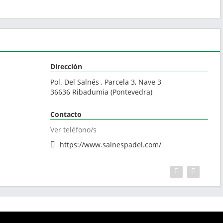
Dirección
Pol. Del Salnés , Parcela 3, Nave 3
36636
Ribadumia
(
Pontevedra
)
Contacto
Ver teléfono/s
https://www.salnespadel.com/