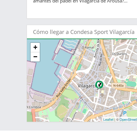
amantes del pádel en Vilagarcía de Arousa?...
Cómo llegar a Condesa Sport Vilagarcía
+
−
Leaflet
| ©
OpenStree