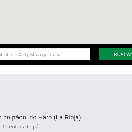
BUSCA
s de pádel de Haro (La Rioja)
n
1
centros de pádel