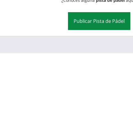
¿Conoces alguna
pista de pádel
aqu
Publicar Pista de Pádel