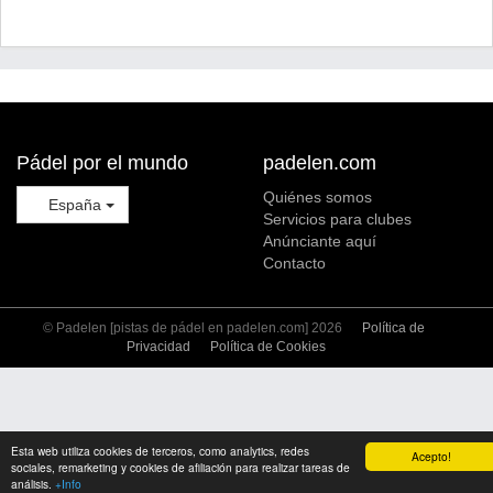
Pádel por el mundo
padelen.com
Quiénes somos
España
Servicios para clubes
Anúnciante aquí
Contacto
© Padelen [pistas de pádel en padelen.com] 2026
Política de
Privacidad
Política de Cookies
Esta web utiliza cookies de terceros, como analytics, redes
Acepto!
sociales, remarketing y cookies de afiliación para realizar tareas de
análisis.
+Info