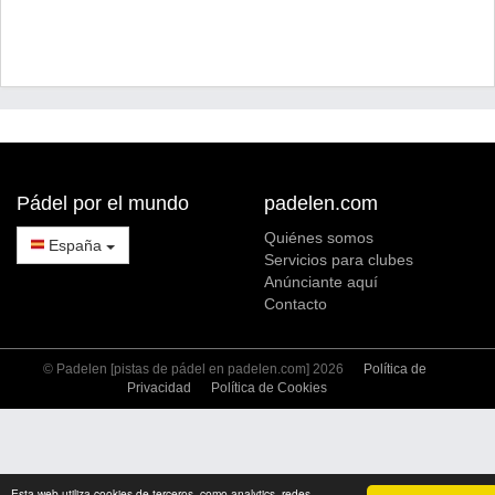
Pádel por el mundo
padelen.com
Quiénes somos
España
Servicios para clubes
Anúnciante aquí
Contacto
© Padelen [pistas de pádel en padelen.com] 2026
Política de
Privacidad
Política de Cookies
Esta web utiliza cookies de terceros, como analytics, redes