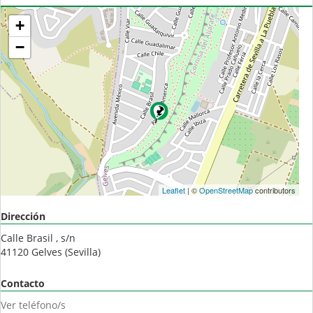
+
−
Leaflet
| ©
OpenStreetMap
contributors
Dirección
Calle Brasil , s/n
41120
Gelves
(
Sevilla
)
Contacto
Ver teléfono/s