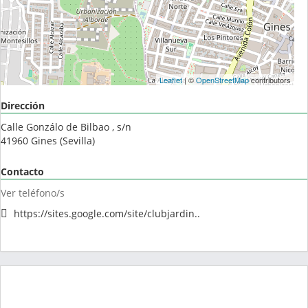
Leaflet
| ©
OpenStreetMap
contributors
Dirección
Calle Gonzálo de Bilbao , s/n
41960
Gines
(
Sevilla
)
Contacto
Ver teléfono/s
https://sites.google.com/site/clubjardin..