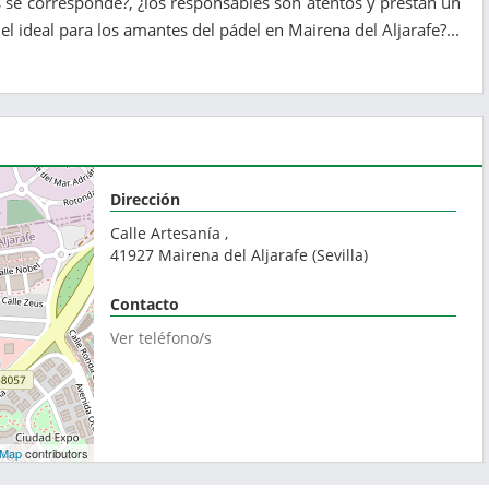
res se corresponde?, ¿los responsables son atentos y prestan un
l ideal para los amantes del pádel en Mairena del Aljarafe?...
Dirección
Calle Artesanía ,
41927
Mairena del Aljarafe
(
Sevilla
)
Contacto
Ver teléfono/s
tMap
contributors