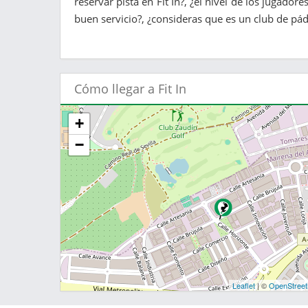
reservar pista en Fit In?, ¿el nivel de los jugado
buen servicio?, ¿consideras que es un club de páde
Cómo llegar a Fit In
+
−
Leaflet
| ©
OpenStree