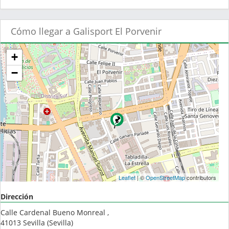
Cómo llegar a Galisport El Porvenir
+
−
Leaflet
| ©
OpenStreetMap
contributors
Dirección
Calle Cardenal Bueno Monreal ,
41013
Sevilla
(
Sevilla
)