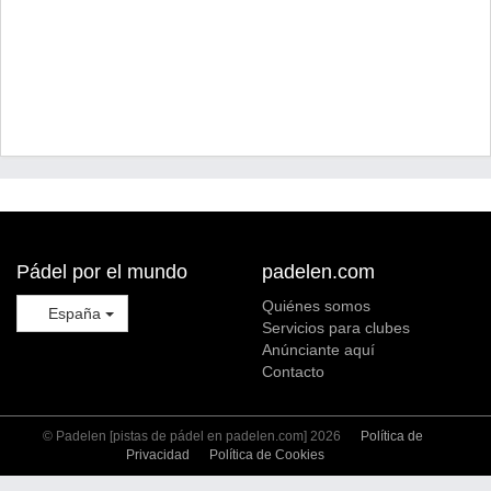
Pádel por el mundo
padelen.com
Quiénes somos
España
Servicios para clubes
Anúnciante aquí
Contacto
© Padelen [pistas de pádel en padelen.com] 2026
Política de
Privacidad
Política de Cookies