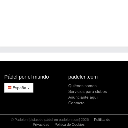
Pádel por el mundo
padelen.com
Quiénes somos
España
Servicios para clubes
Anúnciante aquí
Contacto
© Padelen [pistas de pádel en padelen.com] 2026
Política de
Privacidad
Política de Cookies