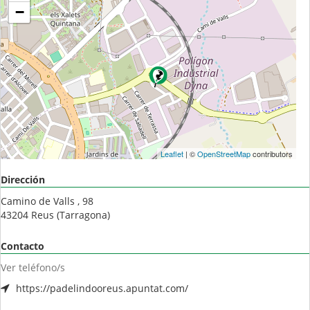
−
Leaflet
| ©
OpenStreetMap
contributors
Dirección
Camino de Valls , 98
43204
Reus
(
Tarragona
)
Contacto
Ver teléfono/s
https://padelindooreus.apuntat.com/