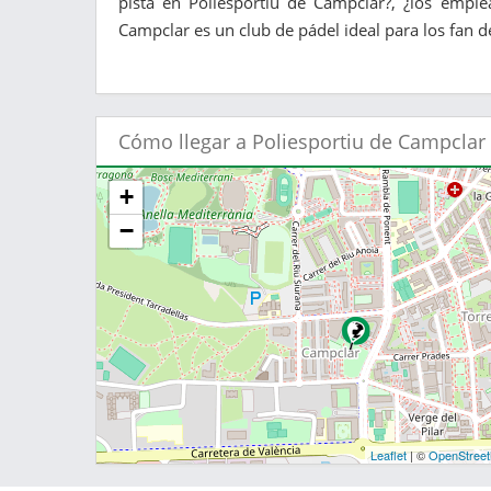
pista en Poliesportiu de Campclar?, ¿los emple
Campclar es un club de pádel ideal para los fan d
Cómo llegar a Poliesportiu de Campclar
+
−
Leaflet
| ©
OpenStree