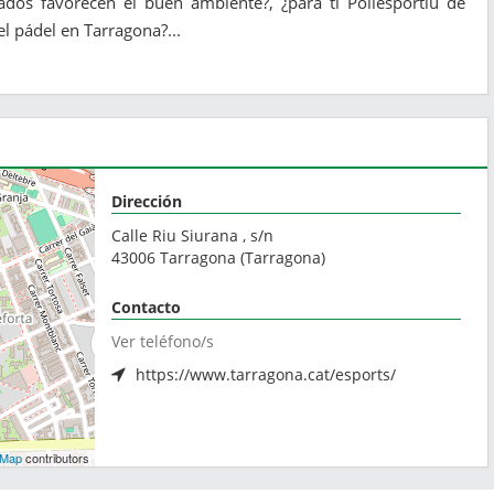
ados favorecen el buen ambiente?, ¿para ti Poliesportiu de
el pádel en Tarragona?...
Dirección
Calle Riu Siurana , s/n
43006
Tarragona
(
Tarragona
)
Contacto
Ver teléfono/s
https://www.tarragona.cat/esports/
tMap
contributors