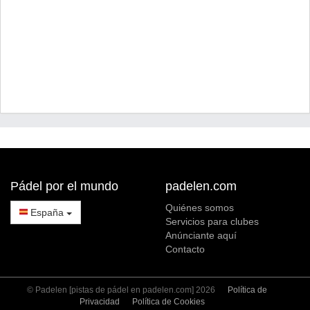
Pádel por el mundo
padelen.com
Quiénes somos
España
Servicios para clubes
Anúnciante aquí
Contacto
© Padelen [pistas de pádel en padelen.com] 2026
Política de
Privacidad
Política de Cookies