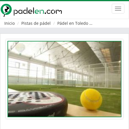
Toggl
navig
Inicio
Pistas de pádel
Pádel en Toledo
Talavera de la Re