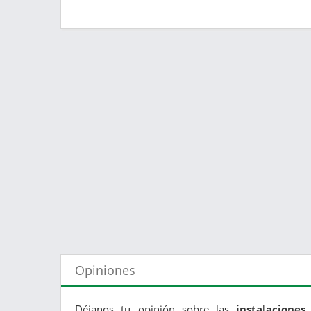
Opiniones
Déjanos tu opinión sobre las
instalacione