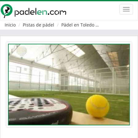
Toggl
navig
Inicio
Pistas de pádel
Pádel en Toledo
Talavera de la Re