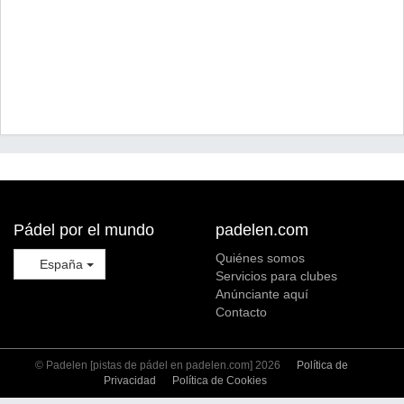
Pádel por el mundo
padelen.com
Quiénes somos
España
Servicios para clubes
Anúnciante aquí
Contacto
© Padelen [pistas de pádel en padelen.com] 2026
Política de
Privacidad
Política de Cookies