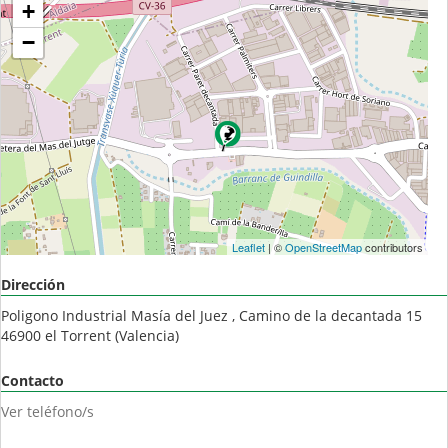
+
−
Leaflet
| ©
OpenStreetMap
contributors
Dirección
Poligono Industrial Masía del Juez , Camino de la decantada 15
46900
el Torrent
(
Valencia
)
Contacto
Ver teléfono/s