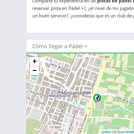
Comparte tu experiencia en las
pistas de pádel 
reservar pista en Pádel +?, ¿el nivel de los juga
un buen servicio?, ¿consideras que es un club de 
Cómo llegar a Pádel +
+
−
Leaflet
| ©
OpenStree