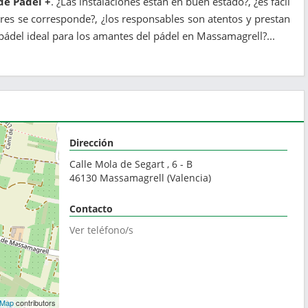
de Pádel +
. ¿Las instalaciones están en buen estado?, ¿es fácil
dores se corresponde?, ¿los responsables son atentos y prestan
pádel ideal para los amantes del pádel en Massamagrell?...
Dirección
Calle Mola de Segart , 6 - B
46130
Massamagrell
(
Valencia
)
Contacto
Ver teléfono/s
tMap
contributors