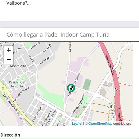
Vallbona?...
Cómo llegar a Pàdel Indoor Camp Turía
+
−
Leaflet
| ©
OpenStreetMap
contributors
Dirección